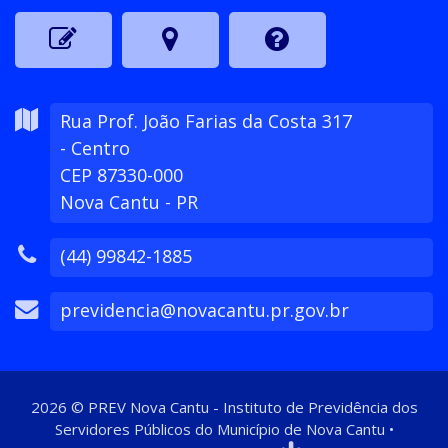
Rua Prof. João Farias da Costa
317
- Centro
CEP 87330-000
Nova Cantu - PR
(44) 99842-1885
previdencia@novacantu.pr.gov.br
2026
©
PREV Nova Cantu - Instituto de Previdência dos
Servidores Públicos do Município de Nova Cantu
•